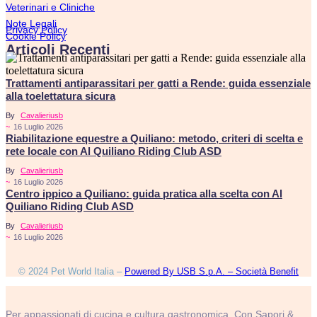
Veterinari e Cliniche
Note Legali
Privacy Policy
Cookie Policy
Articoli Recenti
Trattamenti antiparassitari per gatti a Rende: guida essenziale
alla toelettatura sicura
By
Cavalieriusb
~
16 Luglio 2026
Riabilitazione equestre a Quiliano: metodo, criteri di scelta e
rete locale con Al Quiliano Riding Club ASD
By
Cavalieriusb
~
16 Luglio 2026
Centro ippico a Quiliano: guida pratica alla scelta con Al
Quiliano Riding Club ASD
By
Cavalieriusb
~
16 Luglio 2026
© 2024 Pet World Italia –
Powered By USB S.p.A. – Società Benefit
Per appassionati di cucina e cultura gastronomica. Con Sapori &