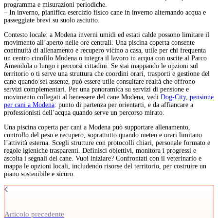
programma e misurazioni periodiche.
– In inverno, pianifica esercizio fisico cane in inverno alternando acqua e
passeggiate brevi su suolo asciutto.
Contesto locale: a Modena inverni umidi ed estati calde possono limitare il
movimento all’aperto nelle ore centrali. Una piscina coperta consente
continuità di allenamento e recupero vicino a casa, utile per chi frequenta
un centro cinofilo Modena o integra il lavoro in acqua con uscite al Parco
Amendola o lungo i percorsi cittadini. Se stai mappando le opzioni sul
territorio o ti serve una struttura che coordini orari, trasporti e gestione del
cane quando sei assente, può essere utile consultare realtà che offrono
servizi complementari. Per una panoramica su servizi di pensione e
movimento collegati al benessere del cane Modena, vedi
Dog-City, pensione
per cani a Modena
: punto di partenza per orientarti, e da affiancare a
professionisti dell’acqua quando serve un percorso mirato.
Una piscina coperta per cani a Modena può supportare allenamento,
controllo del peso e recupero, soprattutto quando meteo e orari limitano
l’attività esterna. Scegli strutture con protocolli chiari, personale formato e
regole igieniche trasparenti. Definisci obiettivi, monitora i progressi e
ascolta i segnali del cane. Vuoi iniziare? Confrontati con il veterinario e
mappa le opzioni locali, includendo risorse del territorio, per costruire un
piano sostenibile e sicuro.
Articolo precedente