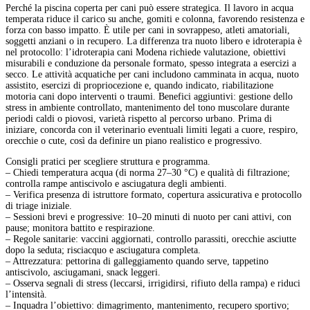
Perché la piscina coperta per cani può essere strategica. Il lavoro in acqua
temperata riduce il carico su anche, gomiti e colonna, favorendo resistenza e
forza con basso impatto. È utile per cani in sovrappeso, atleti amatoriali,
soggetti anziani o in recupero. La differenza tra nuoto libero e idroterapia è
nel protocollo: l’idroterapia cani Modena richiede valutazione, obiettivi
misurabili e conduzione da personale formato, spesso integrata a esercizi a
secco. Le attività acquatiche per cani includono camminata in acqua, nuoto
assistito, esercizi di propriocezione e, quando indicato, riabilitazione
motoria cani dopo interventi o traumi. Benefici aggiuntivi: gestione dello
stress in ambiente controllato, mantenimento del tono muscolare durante
periodi caldi o piovosi, varietà rispetto al percorso urbano. Prima di
iniziare, concorda con il veterinario eventuali limiti legati a cuore, respiro,
orecchie o cute, così da definire un piano realistico e progressivo.
Consigli pratici per scegliere struttura e programma.
– Chiedi temperatura acqua (di norma 27–30 °C) e qualità di filtrazione;
controlla rampe antiscivolo e asciugatura degli ambienti.
– Verifica presenza di istruttore formato, copertura assicurativa e protocollo
di triage iniziale.
– Sessioni brevi e progressive: 10–20 minuti di nuoto per cani attivi, con
pause; monitora battito e respirazione.
– Regole sanitarie: vaccini aggiornati, controllo parassiti, orecchie asciutte
dopo la seduta; risciacquo e asciugatura completa.
– Attrezzatura: pettorina di galleggiamento quando serve, tappetino
antiscivolo, asciugamani, snack leggeri.
– Osserva segnali di stress (leccarsi, irrigidirsi, rifiuto della rampa) e riduci
l’intensità.
– Inquadra l’obiettivo: dimagrimento, mantenimento, recupero sportivo;