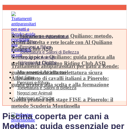
Riabilitazione equestre a Quiliano: metodo,
Allevamenti e Addestratori
criteri di scelta e rete locale con Al Quiliano
Pet Sitter
Pensioni e Rifugi
Riding Club ASD
Toelettatura e Saloni di Bellezza
Centro ippico a Quiliano: guida pratica alla
Negozi per Animali
Veterinari e Cliniche
scelta con Al Quiliano Riding Club ASD
Trattamenti antiparassitari per gatti a Rende:
guida essenziale alla toelettatura sicura
Allevamenti e Addestratori
Pet Sitter
Allevamento di cavalli italiani a Pinerolo:
Pensioni e Rifugi
guida pratica alla scelta e alla formazione
Toelettatura e Saloni di Bellezza
Negozi per Animali
Veterinari e Cliniche
Guida pratica agli stage FISE a Pinerolo: il
metodo Scuderia Montinsella
Piscina coperta per cani a
Modena: guida essenziale per