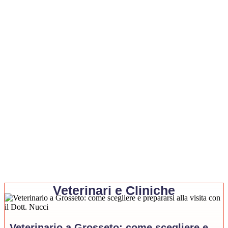
Cerchi qualcuno che si prenda cura del tuo amico a
quattro zampe quando non ci sei? Scopri i nostri pet
sitter professionisti, pronti a coccolare e seguire il tuo
animale con amore e attenzione
Scopri di Più
Veterinari e Cliniche
Veterinario a Grosseto: come scegliere e