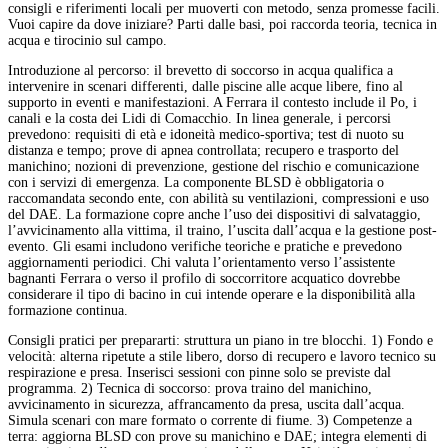
consigli e riferimenti locali per muoverti con metodo, senza promesse facili.
Vuoi capire da dove iniziare? Parti dalle basi, poi raccorda teoria, tecnica in
acqua e tirocinio sul campo.
Introduzione al percorso: il brevetto di soccorso in acqua qualifica a
intervenire in scenari differenti, dalle piscine alle acque libere, fino al
supporto in eventi e manifestazioni. A Ferrara il contesto include il Po, i
canali e la costa dei Lidi di Comacchio. In linea generale, i percorsi
prevedono: requisiti di età e idoneità medico-sportiva; test di nuoto su
distanza e tempo; prove di apnea controllata; recupero e trasporto del
manichino; nozioni di prevenzione, gestione del rischio e comunicazione
con i servizi di emergenza. La componente BLSD è obbligatoria o
raccomandata secondo ente, con abilità su ventilazioni, compressioni e uso
del DAE. La formazione copre anche l’uso dei dispositivi di salvataggio,
l’avvicinamento alla vittima, il traino, l’uscita dall’acqua e la gestione post-
evento. Gli esami includono verifiche teoriche e pratiche e prevedono
aggiornamenti periodici. Chi valuta l’orientamento verso l’assistente
bagnanti Ferrara o verso il profilo di soccorritore acquatico dovrebbe
considerare il tipo di bacino in cui intende operare e la disponibilità alla
formazione continua.
Consigli pratici per prepararti: struttura un piano in tre blocchi. 1) Fondo e
velocità: alterna ripetute a stile libero, dorso di recupero e lavoro tecnico su
respirazione e presa. Inserisci sessioni con pinne solo se previste dal
programma. 2) Tecnica di soccorso: prova traino del manichino,
avvicinamento in sicurezza, affrancamento da presa, uscita dall’acqua.
Simula scenari con mare formato o corrente di fiume. 3) Competenze a
terra: aggiorna BLSD con prove su manichino e DAE; integra elementi di