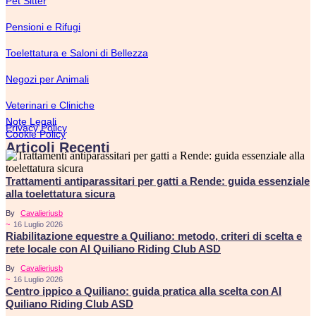
Pet Sitter
Pensioni e Rifugi
Toelettatura e Saloni di Bellezza
Negozi per Animali
Veterinari e Cliniche
Note Legali
Privacy Policy
Cookie Policy
Articoli Recenti
Trattamenti antiparassitari per gatti a Rende: guida essenziale
alla toelettatura sicura
By
Cavalieriusb
~
16 Luglio 2026
Riabilitazione equestre a Quiliano: metodo, criteri di scelta e
rete locale con Al Quiliano Riding Club ASD
By
Cavalieriusb
~
16 Luglio 2026
Centro ippico a Quiliano: guida pratica alla scelta con Al
Quiliano Riding Club ASD