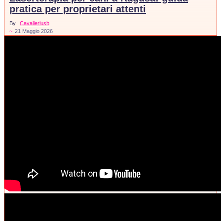
pratica per proprietari attenti
By
Cavalieriusb
~
21 Maggio 2026