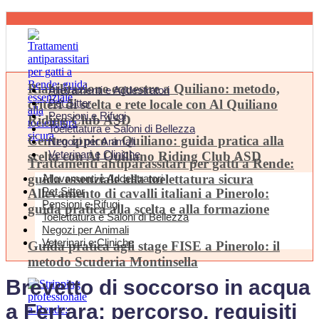
Riabilitazione equestre a Quiliano: metodo,
Allevamenti e Addestratori
criteri di scelta e rete locale con Al Quiliano
Pet Sitter
Pensioni e Rifugi
Riding Club ASD
Toelettatura e Saloni di Bellezza
Centro ippico a Quiliano: guida pratica alla
Negozi per Animali
Veterinari e Cliniche
scelta con Al Quiliano Riding Club ASD
Trattamenti antiparassitari per gatti a Rende:
guida essenziale alla toelettatura sicura
Allevamenti e Addestratori
Pet Sitter
Allevamento di cavalli italiani a Pinerolo:
Pensioni e Rifugi
guida pratica alla scelta e alla formazione
Toelettatura e Saloni di Bellezza
Negozi per Animali
Veterinari e Cliniche
Guida pratica agli stage FISE a Pinerolo: il
metodo Scuderia Montinsella
Brevetto di soccorso in acqua
a Ferrara: percorso, requisiti