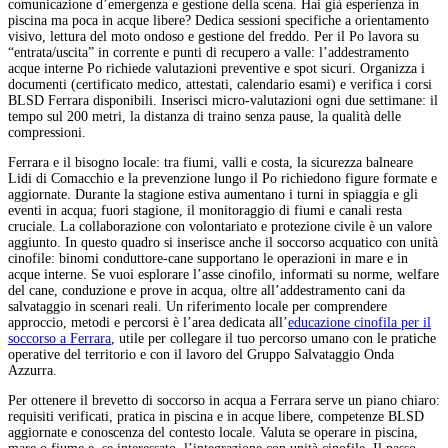
comunicazione d’emergenza e gestione della scena. Hai già esperienza in
piscina ma poca in acque libere? Dedica sessioni specifiche a orientamento
visivo, lettura del moto ondoso e gestione del freddo. Per il Po lavora su
“entrata/uscita” in corrente e punti di recupero a valle: l’addestramento
acque interne Po richiede valutazioni preventive e spot sicuri. Organizza i
documenti (certificato medico, attestati, calendario esami) e verifica i corsi
BLSD Ferrara disponibili. Inserisci micro-valutazioni ogni due settimane: il
tempo sul 200 metri, la distanza di traino senza pause, la qualità delle
compressioni.
Ferrara e il bisogno locale: tra fiumi, valli e costa, la sicurezza balneare
Lidi di Comacchio e la prevenzione lungo il Po richiedono figure formate e
aggiornate. Durante la stagione estiva aumentano i turni in spiaggia e gli
eventi in acqua; fuori stagione, il monitoraggio di fiumi e canali resta
cruciale. La collaborazione con volontariato e protezione civile è un valore
aggiunto. In questo quadro si inserisce anche il soccorso acquatico con unità
cinofile: binomi conduttore-cane supportano le operazioni in mare e in
acque interne. Se vuoi esplorare l’asse cinofilo, informati su norme, welfare
del cane, conduzione e prove in acqua, oltre all’addestramento cani da
salvataggio in scenari reali. Un riferimento locale per comprendere
approccio, metodi e percorsi è l’area dedicata all’
educazione cinofila per il
soccorso a Ferrara
, utile per collegare il tuo percorso umano con le pratiche
operative del territorio e con il lavoro del Gruppo Salvataggio Onda
Azzurra.
Per ottenere il brevetto di soccorso in acqua a Ferrara serve un piano chiaro:
requisiti verificati, pratica in piscina e in acque libere, competenze BLSD
aggiornate e conoscenza del contesto locale. Valuta se operare in piscina,