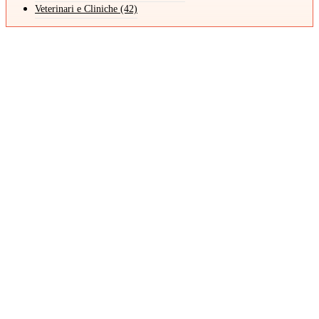
Veterinari e Cliniche
(42)
Pet Sitter
Cerchi qualcuno che si prenda cura del tuo amico a
quattro zampe quando non ci sei? Scopri i nostri pet
sitter professionisti, pronti a coccolare e seguire il tuo
animale con amore e attenzione
Scopri di Più