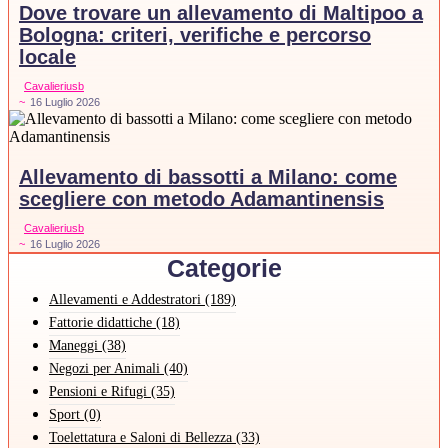
Dove trovare un allevamento di Maltipoo a
Bologna: criteri, verifiche e percorso
locale
Cavalieriusb
~
16 Luglio 2026
Allevamento di bassotti a Milano: come
scegliere con metodo Adamantinensis
Cavalieriusb
~
16 Luglio 2026
Categorie
Allevamenti e Addestratori
(189)
Fattorie didattiche
(18)
Maneggi
(38)
Negozi per Animali
(40)
Pensioni e Rifugi
(35)
Sport
(0)
Toelettatura e Saloni di Bellezza
(33)