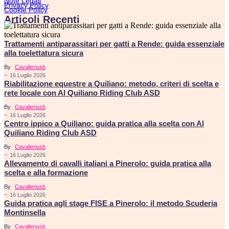
Note Legali
Privacy Policy
Cookie Policy
Articoli Recenti
Trattamenti antiparassitari per gatti a Rende: guida essenziale
alla toelettatura sicura
By
Cavalieriusb
~
16 Luglio 2026
Riabilitazione equestre a Quiliano: metodo, criteri di scelta e
rete locale con Al Quiliano Riding Club ASD
By
Cavalieriusb
~
16 Luglio 2026
Centro ippico a Quiliano: guida pratica alla scelta con Al
Quiliano Riding Club ASD
By
Cavalieriusb
~
16 Luglio 2026
Allevamento di cavalli italiani a Pinerolo: guida pratica alla
scelta e alla formazione
By
Cavalieriusb
~
16 Luglio 2026
Guida pratica agli stage FISE a Pinerolo: il metodo Scuderia
Montinsella
By
Cavalieriusb