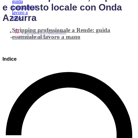
e contesto locale con Onda
Azzurra
Stripping professionale a Rende: guida
Allevamenti e Addestratori
essenziale al lavoro a mano
-
25 Novembre 2025
Indice